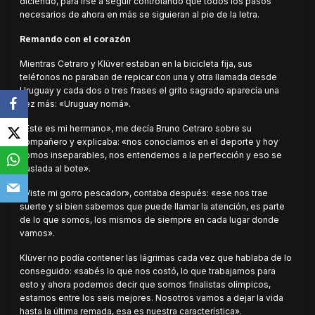
diciendo, para irse a seguir controlando que todos los pasos
necesarios de ahora en más se siguieran al pie de la letra.
Remando con el corazón
Mientras Cetraro y Klüver estaban en la bicicleta fija, sus
teléfonos no paraban de repicar con una y otra llamada desde
Uruguay y cada dos o tres frases el grito sagrado aparecía una
vez más: «Uruguay nomá».
«Este es mi hermano», me decía Bruno Cetraro sobre su
compañero y explicaba: «nos conocíamos en el deporte y hoy
somos inseparables, nos entendemos a la perfección y eso se
traslada al bote».
«Viste mi gorro pescador», contaba después: «ese nos trae
suerte y si bien sabemos que puede llamar la atención, es parte
de lo que somos, los mismos de siempre en cada lugar donde
vamos».
Klüver no podía contener las lágrimas cada vez que hablaba de lo
conseguido: «sabés lo que nos costó, lo que trabajamos para
esto y ahora podemos decir que somos finalistas olímpicos,
estamos entre los seis mejores. Nosotros vamos a dejar la vida
hasta la última remada, esa es nuestra característica».