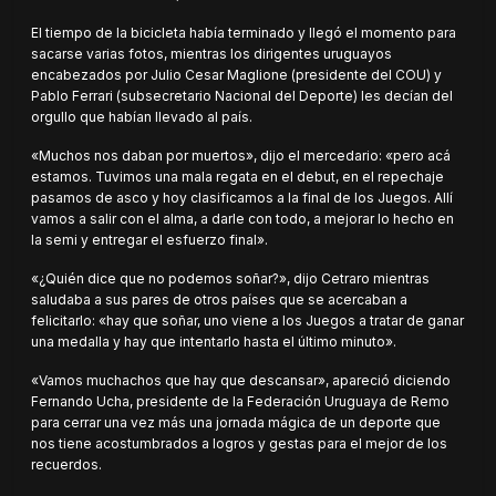
El tiempo de la bicicleta había terminado y llegó el momento para
sacarse varias fotos, mientras los dirigentes uruguayos
encabezados por Julio Cesar Maglione (presidente del COU) y
Pablo Ferrari (subsecretario Nacional del Deporte) les decían del
orgullo que habían llevado al país.
«Muchos nos daban por muertos», dijo el mercedario: «pero acá
estamos. Tuvimos una mala regata en el debut, en el repechaje
pasamos de asco y hoy clasificamos a la final de los Juegos. Allí
vamos a salir con el alma, a darle con todo, a mejorar lo hecho en
la semi y entregar el esfuerzo final».
«¿Quién dice que no podemos soñar?», dijo Cetraro mientras
saludaba a sus pares de otros países que se acercaban a
felicitarlo: «hay que soñar, uno viene a los Juegos a tratar de ganar
una medalla y hay que intentarlo hasta el último minuto».
«Vamos muchachos que hay que descansar», apareció diciendo
Fernando Ucha, presidente de la Federación Uruguaya de Remo
para cerrar una vez más una jornada mágica de un deporte que
nos tiene acostumbrados a logros y gestas para el mejor de los
recuerdos.