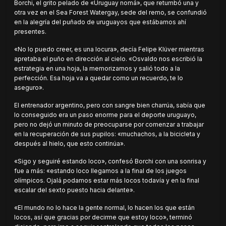
Borchi, el grito pelado de «Uruguay nomá», que retumbó una y
otra vez en el Sea Forest Watergay, sede del remo, se confundió
en la alegría del puñado de uruguayos que estábamos ahí
presentes.
«No lo puedo creer, es una locura», decía Felipe Klüver mientras
apretaba el puño en dirección al cielo. «Osvaldo nos escribió la
estrategia en una hoja, la memorizamos y salió todo a la
perfección. Esa hoja va a quedar como un recuerdo, te lo
aseguro».
El entrenador argentino, pero con sangre bien charrúa, sabía que
lo conseguido era un paso enorme para el deporte uruguayo,
pero no dejó un minuto de preocuparse por comenzar a trabajar
en la recuperación de sus pupilos: «muchachos, a la bicicleta y
después al hielo, que esto continúa».
«Sigo y seguiré estando loco», confesó Borchi con una sonrisa y
fue a más: «estando loco llegamos a la final de los juegos
olímpicos. Ojalá podamos estar más locos todavía y en la final
escalar del sexto puesto hacia delante».
«El mundo no lo hace la gente normal, lo hacen los que están
locos, así que gracias por decirme que estoy loco», terminó