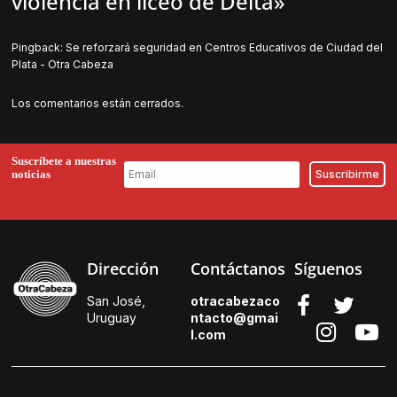
violencia en liceo de Delta
»
Pingback:
Se reforzará seguridad en Centros Educativos de Ciudad del
Plata - Otra Cabeza
Los comentarios están cerrados.
Suscríbete a nuestras
noticias
Dirección
Contáctanos
Síguenos
San José,
otracabezaco
Uruguay
ntacto@gmai
l.
com