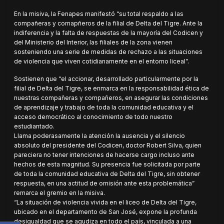
En la misiva, la Fenapes manifestó “su total respaldo a las
compañeras y comapñeros de la filial de Delta del Tigre. Ante la
indiferencia y la falta de respuestas de la mayoría del Codicen y
del Ministerio del Interior, las filiales de la zona vienen
sosteniendo una serie de medidas de rechazo a las situaciones
de violencia que viven cotidianamente en el entorno liceal”.
Sostienen que “el accionar, desarrollado particularmente por la
filial de Delta del Tigre, se enmarca en la responsabilidad ética de
nuestras compañeras y compañeros, en asegurar las condiciones
de aprendizaje y trabajo de toda la comunidad educativa y el
acceso democrático al conocimiento de todo nuestro
estudiantado.
Llama poderasamente la atención la ausencia y el silencio
absoluto del presidente del Codicen, doctor Robert Silva, quien
pareciera no tener intenciones de hacerse cargo incluso ante
hechos de esta magnitud. Su presencia fue solicitada por parte
de toda la comunidad educativa de Delta del Tigre, sin obtener
respuesta, en una actitud de omisión ante esta problemática”
remarca el gremio en la misiva.
“La situación de violencia vivida en el liceo de Delta del Tigre,
ubicado en el departamento de San José, expone la profunda
desigualdad que se agudiza en todo el país, vinculada a una