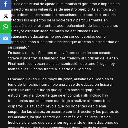
política estructural de ajuste que impulsa el gobierno e impacta en
los sectores más vulnerables de nuestro pueblo. Asistimos a un
agudo desmantelamiento de mecanismos de abordaje territorial
en todos los aspectos de la sociedad y, particularmente en
educación, en lo referente al acompañamiento de las situaciones
de mayor vulnerabilidad de miles de estudiantes. Las
instituciones educativas no pueden ser concebidas como
espacios ajenos a las problemáticas que afectan a la sociedad en
su conjunto”.
En base a esto, la Fenapes resolvió pedir reunión con carácter
“grave y urgente” al Ministerio del Interior y al Codicen de la Anep.
Finalmente, convocan a una concentración que tendrá lugar hoy
martes a las 15 horas frente a la sede de Codicen.
El pasado jueves 13 de mayo un joven, alumnos del liceo en el
turno de la noche, interrumpió una clase de educación física al
exhibir un arma de fuego que apunto hacia el grupo de
estudiantes y al docente que se encontraba allí. Incluso hay
testimonios que sostienen que llegó a realizar al menos tres
disparos. La situación llevó a que los docentes decidieran
suspender las clases, en acuerdo con la dirección y los padres de
los alumnos, ya que se trató de una más, de una larga lista de
hechos violentos que se vienen registrando en inmediaciones del
centro de estudio fundamentalmente después de la última