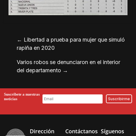
←
Libertad a prueba para mujer que simuló
rapiña en 2020
Varios robos se denunciaron en el interior
del departamento
→
Suscríbete a nuestras
noticias
Dirección
Contáctanos
Síguenos