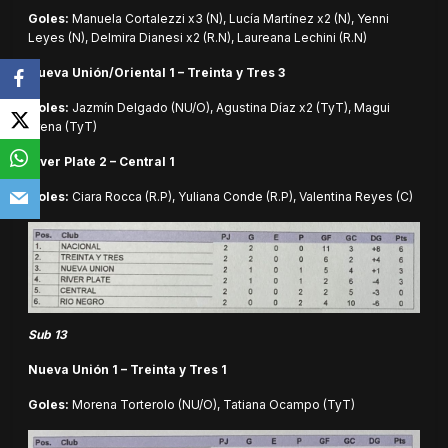
Goles:
Manuela Cortalezzi x3 (N), Lucía Martínez x2 (N), Yenni
Leyes (N), Delmira Dianesi x2 (R.N), Laureana Lechini (R.N)
Nueva Unión/Oriental 1 – Treinta y Tres 3
Goles:
Jazmín Delgado (NU/O), Agustina Díaz x2 (TyT), Magui
Arena (TyT)
River Plate 2 – Central 1
Goles:
Ciara Rocca (R.P), Yuliana Conde (R.P), Valentina Reyes (C)
Sub 13
Nueva Unión 1 – Treinta y Tres 1
Goles:
Morena Torterolo (NU/O), Tatiana Ocampo (TyT)