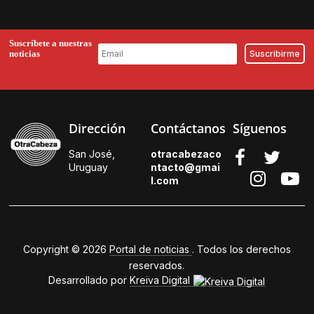
Suscríbete a nuestras
noticias
Dirección
Contáctanos
Síguenos
San José,
otracabezaco
Uruguay
ntacto@gmai
l.
com
Copyright © 2026
Portal de noticias
. Todos los derechos
reservados.
Desarrollado por
Kreiva Digital