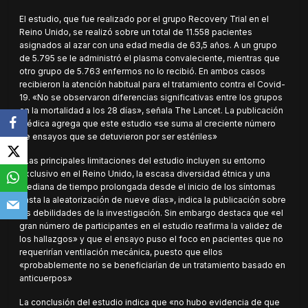
El estudio, que fue realizado por el grupo Recovery Trial en el
Reino Unido, se realizó sobre un total de 11.558 pacientes
asignados al azar con una edad media de 63,5 años. A un grupo
de 5.795 se le administró el plasma convaleciente, mientras que
otro grupo de 5.763 enfermos no lo recibió. En ambos casos
recibieron la atención habitual para el tratamiento contra el Covid-
19. «No se observaron diferencias significativas entre los grupos
en la mortalidad a los 28 días», señala The Lancet. La publicación
médica agrega que este estudio «se suma al creciente número
de ensayos que se detuvieron por ser estériles»
«Las principales limitaciones del estudio incluyen su entorno
exclusivo en el Reino Unido, la escasa diversidad étnica y una
mediana de tiempo prolongada desde el inicio de los síntomas
hasta la aleatorización de nueve días», indica la publicación sobre
las debilidades de la investigación. Sin embargo destaca que «el
gran número de participantes en el estudio reafirma la validez de
los hallazgos» y que el ensayo puso el foco en pacientes que no
requerirían ventilación mecánica, puesto que ellos
«probablemente no se beneficiarían de un tratamiento basado en
anticuerpos»
La conclusión del estudio indica que «no hubo evidencia de que