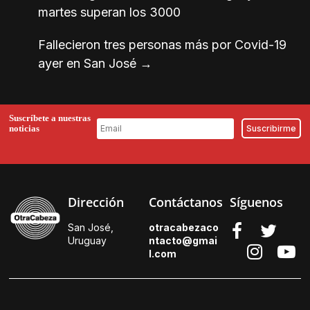
martes superan los 3000
Fallecieron tres personas más por Covid-19
ayer en San José
→
Suscríbete a nuestras
noticias
Dirección
Contáctanos
Síguenos
San José,
otracabezaco
Uruguay
ntacto@gmai
l.
com