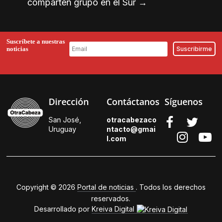
comparten grupo en el Sur
→
Suscríbete a nuestras
noticias
Dirección
Contáctanos
Síguenos
San José,
otracabezaco
Uruguay
ntacto@gmai
l.
com
Copyright © 2026
Portal de noticias
. Todos los derechos
reservados.
Desarrollado por
Kreiva Digital