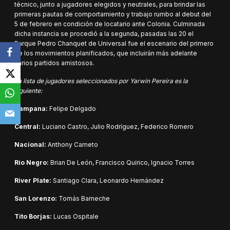
técnico, junto a jugadores elegidos y neutrales, para brindar las
primeras pautas de comportamiento y trabajo rumbo al debut del
5 de febrero en condición de locatario ante Colonia. Culminada
dicha instancia se procedió a la segunda, pasadas las 20 el
Parque Pedro Chanquet de Universal fue el escenario del primero
de los movimientos planificados, que incluirán más adelante
varios partidos amistosos.
La lista de jugadores seleccionados por Yarwin Pereira es la
siguiente:
Campana:
Felipe Delgado
Central:
Luciano Castro, Julio Rodríguez, Federico Romero
Nacional:
Anthony Cameto
Río Negro:
Brian De León, Francisco Quírico, Ignacio Torres
River Plate:
Santiago Clara, Leonardo Hernández
San Lorenzo:
Tomás Barneche
Tito Borjas:
Lucas Ospitale