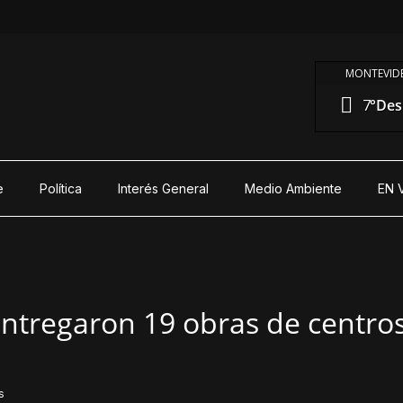
MONTEVIDE
7°
Des
e
Política
Interés General
Medio Ambiente
EN 
ntregaron 19 obras de centros
s