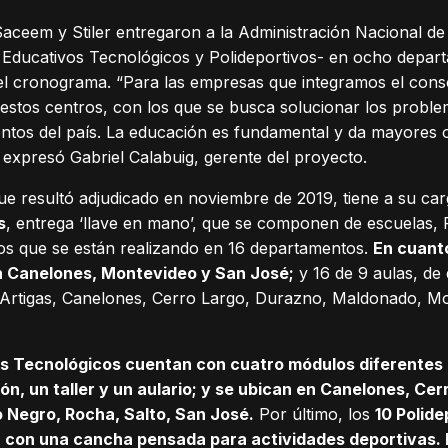
Saceem y Stiler entregaron a la Administración Nacional d
 Educativos Tecnológicos y Polideportivos- en ocho depar
l cronograma. “Para las empresas que integramos el conso
 estos centros, con los que se busca solucionar los problem
tos del país. La educación es fundamental y da mayores o
, expresó Gabriel Calabuig, gerente del proyecto.
e resultó adjudicado en noviembre de 2019, tiene a su ca
s
, entrega ‘llave en mano’, que se componen de escuelas, 
vos que se están realizando en 16 departamentos.
En cuanto
n Canelones, Montevideo y San José;
y 16 de 9 aulas, de
 Artigas, Canelones, Cerro Largo, Durazno, Maldonado, Mon
os Tecnológicos cuentan con cuatro módulos diferentes
ón, un taller y un aulario; y se ubican en Canelones, Cer
 Negro, Rocha, Salto, San José.
Por último, los
10 Polid
 con una cancha pensada para actividades deportivas. 