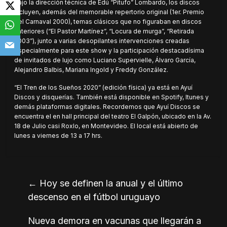
Bajo la dirección técnica de Edú “Pitufo” Lombardo, los discos
incluyen, además del memorable repertorio original (1er. Premio
del Carnaval 2000), temas clásicos que no figuraban en discos
anteriores (“El Pastor Martínez”, “Locura de murga”, “Retirada
2003”), junto a varias desopilantes intervenciones creadas
especialmente para este show y la participación destacadísima
de invitados de lujo como Luciano Supervielle, Álvaro García,
Alejandro Balbis, Mariana Ingold y Freddy González.
“El Tren de los Sueños 2020” (edición física) ya está en Ayuí
Discos y disquerías. También está disponible en Spotify, Itunes y
demás plataformas digitales. Recordemos que Ayuí Discos se
encuentra el en hall principal del teatro El Galpón, ubicado en la Av.
18 de Julio casi Roxlo, en Montevideo. El local está abierto de
lunes a viernes de 13 a 17 hrs.
←
Hoy se definen la anual y el último
descenso en el fútbol uruguayo
Nueva demora en vacunas que llegarán a