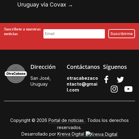
Uruguay vía Covax
→
Suscríbete a nuestras
noticias
Dirección
Contáctanos
Síguenos
San José,
otracabezaco
Uruguay
ntacto@gmai
l.
com
Copyright © 2026
Portal de noticias
. Todos los derechos
reservados.
Desarrollado por
Kreiva Digital