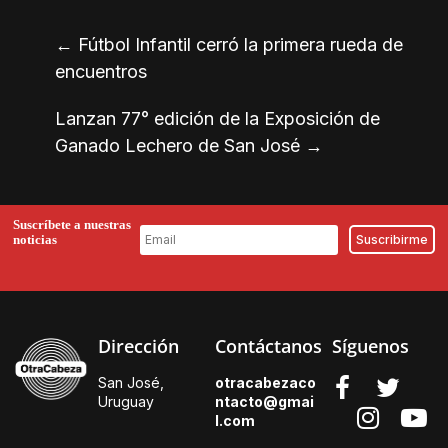
←
Fútbol Infantil cerró la primera rueda de
encuentros
Lanzan 77° edición de la Exposición de
Ganado Lechero de San José
→
Suscríbete a nuestras
noticias
Dirección
Contáctanos
Síguenos
San José,
otracabezaco
Uruguay
ntacto@gmai
l.
com