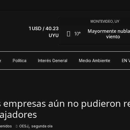
MONTEVIDEO, UY
1 USD / 40.23
Mayormente nubla
10°
UYU
viento
e
Política
Interés General
Medio Ambiente
EN 
as empresas aún no pudieron r
bajadores
,
tenidos
OESJ
segunda ola