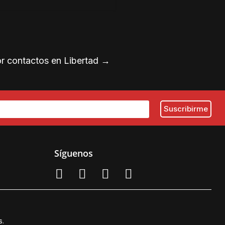
or contactos en Libertad
→
Síguenos
s.