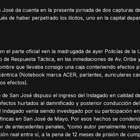
an José da cuenta en la presente jornada de dos capturas de
ués de haber perpetrado los ilícitos, uno en la capital depa
n el parte oficial «en la madrugada de ayer Policías de la
o de Respuesta Táctica, en las inmediaciones de Av. Oribe y
ombre que llevaba consigo una caja conteniendo efectos p
céntrica (Notebook marca ACER, parlantes, auriculares ca
ros efectos).
o de San José dispuso el ingreso del Indagado en calidad de
 efectos hurtados al damnificado y posterior conducción de
l Indagado venía siendo investigado por su participación e
y fincas en San José de Mayo. Por esos hechos se conden
r de antecedentes penales, “como autor penalmente respon
ión real entre sí, a la pena de 12 meses de prisión de cump