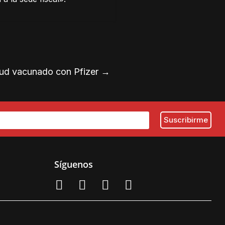
alud vacunado con Pfizer
→
Síguenos