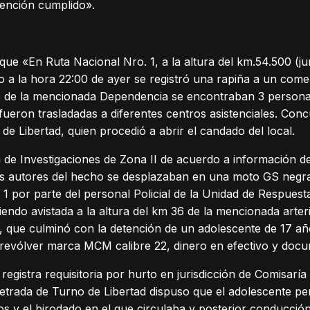
tención cumplido».
 que «En Ruta Nacional Nro. 1, a la altura del km.54.500 (ju
 a la hora 22:00 de ayer se registró una rapiña a un come
ías de la mencionada Dependencia se encontraban 3 persona
 fueron trasladadas a diferentes centros asistenciales. Conc
 Libertad, quien procedió a abrir el candado del local.
 de Investigaciones de Zona II de acuerdo a información 
os autores del hecho se desplazaban en una moto GS negra
1 por parte del personal Policial de la Unidad de Respuest
iendo avistada a la altura del km 36 de la mencionada arteri
ón, que culminó con la detención de un adolescente de 17 añ
revólver marca MCM calibre 22, dinero en efectivo y doc
registra requisitoria por hurto en jurisdicción de Comisarí
Letrada de Turno de Libertad dispuso que el adolescente p
s y el birodado en el que circulaba y posterior conducción 