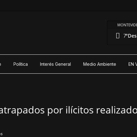
MONTEVIDE
7°
Des
e
Política
Interés General
Medio Ambiente
EN 
trapados por ilícitos realizad
os