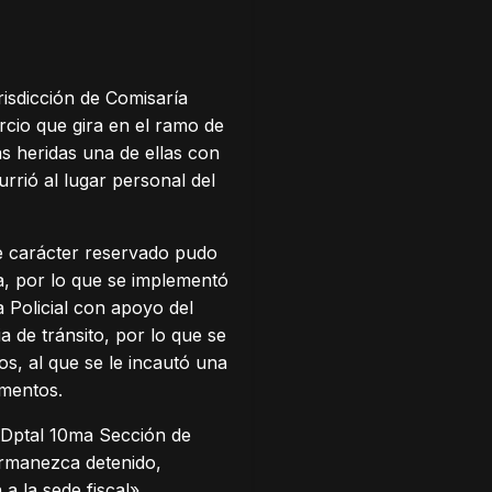
risdicción de Comisaría
rcio que gira en el ramo de
s heridas una de ellas con
urrió al lugar personal del
de carácter reservado pudo
, por lo que se implementó
a Policial con apoyo del
a de tránsito, por lo que se
os, al que se le incautó una
umentos.
a Dptal 10ma Sección de
ermanezca detenido,
a la sede fiscal».