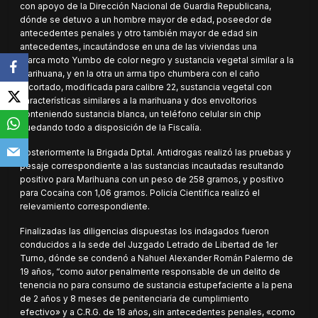
con apoyo de la Dirección Nacional de Guardia Republicana,
dónde se detuvo a un hombre mayor de edad, poseedor de
antecedentes penales y otro también mayor de edad sin
antecedentes, incautándose en una de las viviendas una
marca moto Yumbo de color negro y sustancia vegetal similar a la
marihuana, y en la otra un arma tipo chumbera con el caño
recortado, modificada para calibre 22, sustancia vegetal con
características similares a la marihuana y dos envoltorios
conteniendo sustancia blanca, un teléfono celular sin chip
quedando todo a disposición de la Fiscalía.
Posteriormente la Brigada Dptal. Antidrogas realizó las pruebas y
pesaje correspondiente a las sustancias incautadas resultando
positivo para Marihuana con un peso de 258 gramos, y positivo
para Cocaína con 1,06 gramos. Policía Científica realizó el
relevamiento correspondiente.
Finalizadas las diligencias dispuestas los indagados fueron
conducidos a la sede del Juzgado Letrado de Libertad de 1er
Turno, dónde se condenó a Nahuel Alexander Román Palermo de
19 años, “como autor penalmente responsable de un delito de
tenencia no para consumo de sustancia estupefaciente a la pena
de 2 años y 8 meses de penitenciaría de cumplimiento
efectivo» y a C.R.G. de 18 años, sin antecedentes penales, «como