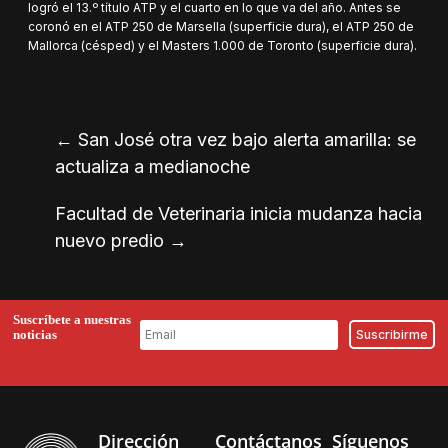
logró el 13.º título ATP y el cuarto en lo que va del año. Antes se
coronó en el ATP 250 de Marsella (superficie dura), el ATP 250 de
Mallorca (césped) y el Masters 1.000 de Toronto (superficie dura).
←
San José otra vez bajo alerta amarilla: se
actualiza a medianoche
Facultad de Veterinaria inicia mudanza hacia
nuevo predio
→
Suscríbete a nuestras
noticias
Dirección
Contáctanos
Síguenos