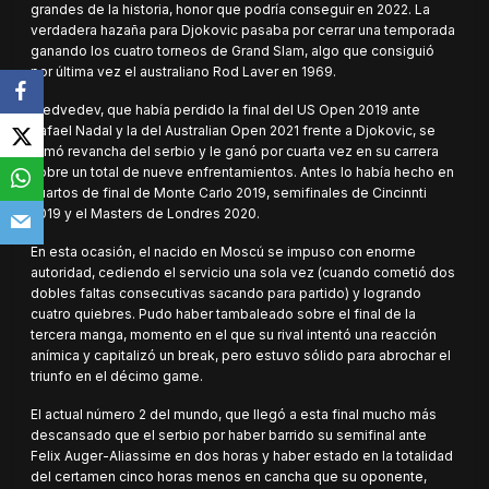
grandes de la historia, honor que podría conseguir en 2022. La
verdadera hazaña para Djokovic pasaba por cerrar una temporada
ganando los cuatro torneos de Grand Slam, algo que consiguió
por última vez el australiano Rod Laver en 1969.
Medvedev, que había perdido la final del US Open 2019 ante
Rafael Nadal y la del Australian Open 2021 frente a Djokovic, se
tomó revancha del serbio y le ganó por cuarta vez en su carrera
sobre un total de nueve enfrentamientos. Antes lo había hecho en
cuartos de final de Monte Carlo 2019, semifinales de Cincinnti
2019 y el Masters de Londres 2020.
En esta ocasión, el nacido en Moscú se impuso con enorme
autoridad, cediendo el servicio una sola vez (cuando cometió dos
dobles faltas consecutivas sacando para partido) y logrando
cuatro quiebres. Pudo haber tambaleado sobre el final de la
tercera manga, momento en el que su rival intentó una reacción
anímica y capitalizó un break, pero estuvo sólido para abrochar el
triunfo en el décimo game.
El actual número 2 del mundo, que llegó a esta final mucho más
descansado que el serbio por haber barrido su semifinal ante
Felix Auger-Aliassime en dos horas y haber estado en la totalidad
del certamen cinco horas menos en cancha que su oponente,