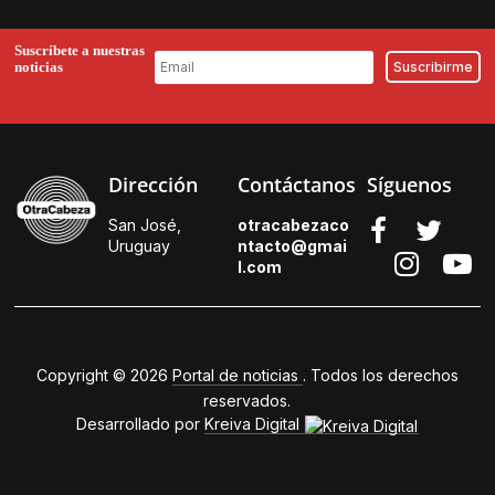
Suscríbete a nuestras
noticias
Dirección
Contáctanos
Síguenos
San José,
otracabezaco
Uruguay
ntacto@gmai
l.
com
Copyright © 2026
Portal de noticias
. Todos los derechos
reservados.
Desarrollado por
Kreiva Digital