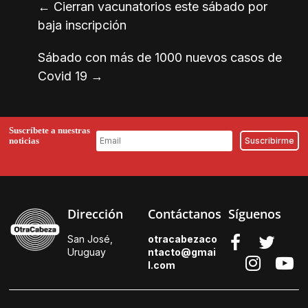
←
Cierran vacunatorios este sábado por
baja inscripción
Sábado con más de 1000 nuevos casos de
Covid 19
→
Suscríbete a nuestras
noticias
Dirección
Contáctanos
Síguenos
San José,
otracabezaco
Uruguay
ntacto@gmai
l.
com