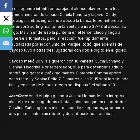
En el segundo intentó emparejar el elenco playero, pero los
buenos minutos de la base Camila Panetta y la pívot Cindy
Ezquiaga, ambas ingresando desde la banca, le permitieron a
Defensor Sporting mantener la ventaja e irse 37-18 al descanso
largo. Malvín enderezó la puntería en el tercer chico y llegó a
ponerse a 10 tantos, pero la reacción fue rápidamente
neutralizada por el conjunto del Parque Rodó, que además de
Gayoso tuvo a otras tres jugadoras con doble dígito en el goleo.
Gayoso metió 20 y la siguieron con 10 Panetta, Lucia Schiavo y
Gianina Tiscornia. Por el perdedor, que para defender su título
tendrá que ganar el próximo martes, Florencia Somma aportó
ocho tantos y Sabina Bello 7. El martes a las 21:15 será la segunda
final y en caso de haber tercera se disputará el sábado 13.
Josefinas:
en el equipo ganador Julieta Hernández no integró el
plantel de doce jugadoras citadas, mientras que en el perdedor
Catalina Taño jugó tres minutos con diez segundos, aportando
dos puntos junto a un rebote y dos infracciones recibidas.