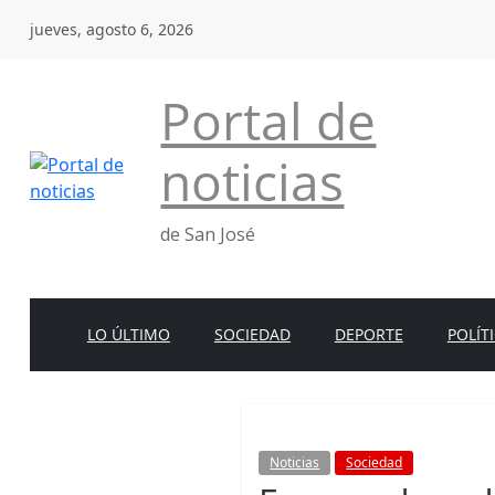
Saltar
jueves, agosto 6, 2026
al
contenido
Portal de
noticias
de San José
LO ÚLTIMO
SOCIEDAD
DEPORTE
POLÍT
Noticias
Sociedad