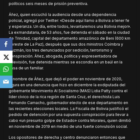
políticos seis meses de prisión preventiva.
Áñez, quien escuchó la audiencia desde una dependencia
policial, agregó por Twitter: «Desde aquí llamo a Bolivia a tener fe
y esperanza. Un día, entre todos, levantaremos una Bolivia mejor».
La exmandataria, de 53 años, fue detenida el sábado en la ciudad
de Trinidad, capital del departamento amazónico de Beni (600 km
noreste de La Paz), después que sus dos ministros Coímbra y
Guzmán, los tres denunciados por sedición, terrorismo y
conspiración. Áñez, abogada, política y expresentadora de
televisión, fue detenida mientras se escondía en un baúl en la
casa de un familiar.
El nombre de Áñez, que dejó el poder en noviembre de 2020,
figura en una denuncia que hizo en diciembre la exdiputada del
gobernante Movimiento Al Socialismo (MAS) Lidia Patty contra el
líder cívico de la rica región de Santa Cruz, el derechista Luis
Fernando Camacho, gobernador electo de ese departamento en
las recientes elecciones locales. La Fiscalía de Bolivia justificó el
pedido de detención por una supuesta conspiración para llevar a
cabo «un presunto golpe de Estado» contra Morales, quien dimitió
en noviembre de 2019 en medio de una fuerte convulsión social.
Los opositores de derecha y centro denunciaron entonces que