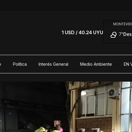
MONTEVIDE
S
1 USD / 40.24 UYU
7°
Des
e
Política
Interés General
Medio Ambiente
EN 