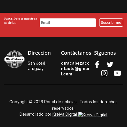
Suscríbete a nuestras
noticias
Dirección
Contáctanos
Síguenos
San José,
otracabezaco
Uruguay
ntacto@gmai
l.
com
Copyright © 2026
Portal de noticias
. Todos los derechos
reservados.
Desarrollado por
Kreiva Digital