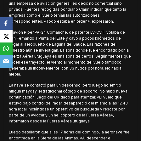
una empresa de aviación general, es decir, no comercial sino
privada. Fuentes recogidas por diario Clarín indican que tanto la
empresa como el vuelo tenían las autorizaciones
correspondientes. «Todo estaba en orden», expresaron.
El avión Piper PA-24 Comanche, de patente LV-CVT, volaba de
San Fernando a Punta del Este y cayó a pocos kilómetros de
llegar al aeropuerto de Laguna del Sauce. Las razones del
siniestro aún se investigan. La zona donde fue encontrado por la
Fuerza Aérea uruguaya es una zona de cerros. Según fuentes que
hacen ese trayecto, el viento al momento del vuelo tampoco
generaba un inconveniente, con 33 nudos por hora. No había
niebla.
La nave se contactó para un descenso, pero luego no emitió
ningún mayday, el tradicional código de socorro. No hubo nueva
comunicación luego del Ok dado para aterrizar. «El vuelo que
estuvo bajo control del radar, desapareció del mismo a las 12.43
hora local iniciándose un operativo de búsqueda y rescate por
parte de un Aviocar y un helicóptero de la Fuerza Aérea»,
informaron desde la Fuerza Aérea uruguaya.
Luego detallaron que a las 17 horas del domingo, la aeronave fue
encontrada en la Sierra de las Ánimas. «Al descender el