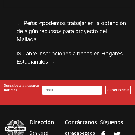
←
Peña: «podemos trabajar en la obtención
de algún recurso» para proyecto del
Mallada
ISJ abre inscripciones a becas en Hogares
Estudiantiles
→
Suscríbete a nuestras
noticias
Dirección
Contáctanos
Síguenos
San José,
otracabezaco