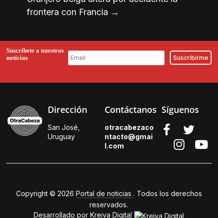
frontera con Francia
→
Suscríbete a nuestras
noticias
Dirección
Contáctanos
Síguenos
San José,
otracabezaco
Uruguay
ntacto@gmai
l.
com
Copyright © 2026
Portal de noticias
. Todos los derechos
reservados.
Desarrollado por
Kreiva Digital