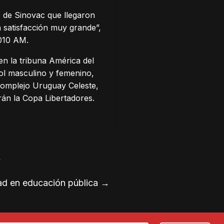
s de Sinovac que llegaron
 satisfacción muy grande”,
1010 AM.
en la tribuna América del
bol masculino y femenino,
 Complejo Uruguay Celeste,
arán la Copa Libertadores.
»
dad en educación pública
→