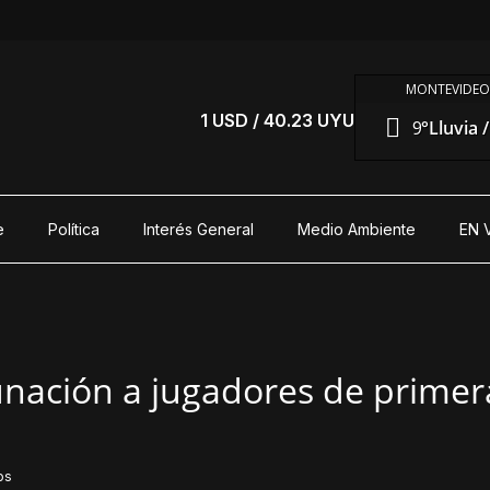
MONTEVIDEO
1 USD / 40.23 UYU
9°
Lluvia 
e
Política
Interés General
Medio Ambiente
EN 
ación a jugadores de primera
os