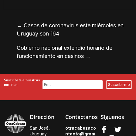
←
Casos de coronavirus este miércoles en
Uruguay son 164
Gobierno nacional extendió horario de
funcionamiento en casinos
→
Suscríbete a nuestras
noticias
Dirección
Contáctanos
Síguenos
San José,
otracabezaco
Uruguay
ntacto@gmai