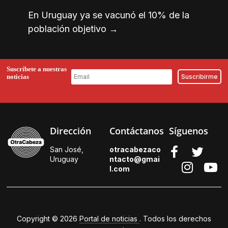
En Uruguay ya se vacunó el 10% de la
población objetivo
→
Suscríbete a nuestras
noticias
Dirección
Contáctanos
Síguenos
San José,
otracabezaco
Uruguay
ntacto@gmai
l.
com
Copyright © 2026
Portal de noticias
. Todos los derechos