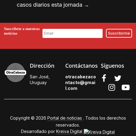
casos diarios esta jornada
→
Suscríbete a nuestras
noticias
Dirección
Contáctanos
Síguenos
San José,
otracabezaco
Uruguay
ntacto@gmai
l.
com
Copyright © 2026
Portal de noticias
. Todos los derechos
reservados.
Desarrollado por
Kreiva Digital