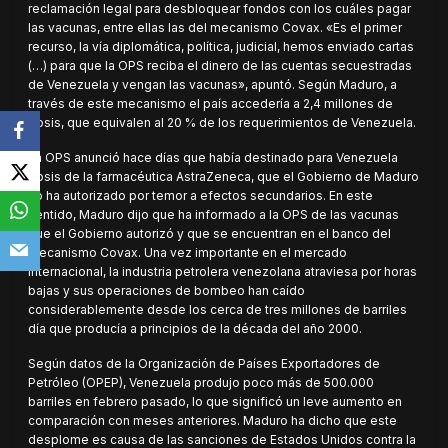
reclamación legal para desbloquear fondos con los cuáles pagar
las vacunas, entre ellas las del mecanismo Covax. «Es el primer
recurso, la vía diplomática, política, judicial, hemos enviado cartas
(…) para que la OPS reciba el dinero de las cuentas secuestradas
de Venezuela y vengan las vacunas», apuntó. Según Maduro, a
través de este mecanismo el país accedería a 2,4 millones de
dosis, que equivalen al 20 % de los requerimientos de Venezuela.
La OPS anunció hace días que había destinado para Venezuela
dosis de la farmacéutica AstraZeneca, que el Gobierno de Maduro
no ha autorizado por temor a efectos secundarios. En este
sentido, Maduro dijo que ha informado a la OPS de las vacunas
que el Gobierno autorizó y que se encuentran en el banco del
mecanismo Covax. Una vez importante en el mercado
internacional, la industria petrolera venezolana atraviesa por horas
bajas y sus operaciones de bombeo han caído
considerablemente desde los cerca de tres millones de barriles
día que producía a principios de la década del año 2000.
Según datos de la Organización de Países Exportadores de
Petróleo (OPEP), Venezuela produjo poco más de 500.000
barriles en febrero pasado, lo que significó un leve aumento en
comparación con meses anteriores. Maduro ha dicho que este
desplome es causa de las sanciones de Estados Unidos contra la