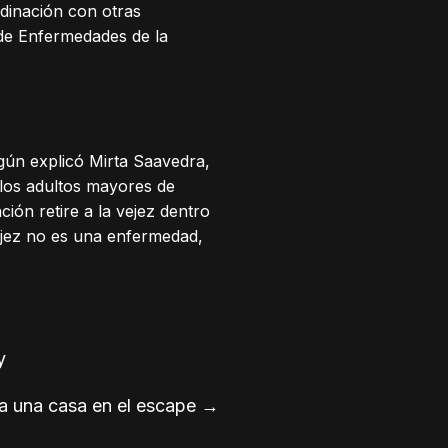
rdinación con otras
l de Enfermedades de la
gún explicó Mirta Saavedra,
n los adultos mayores de
ión retire a la vejez dentro
vejez no es una enfermedad,
y
a una casa en el escape
→