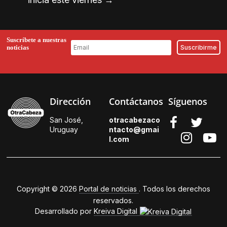
Suscríbete a nuestras
noticias
Dirección
Contáctanos
Síguenos
San José,
otracabezaco
Uruguay
ntacto@gmai
l.
com
Copyright © 2026
Portal de noticias
. Todos los derechos
reservados.
Desarrollado por
Kreiva Digital