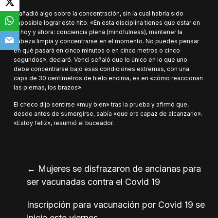
Y añadió algo sobre la concentración, sin la cual habría sido
imposible lograr este hito. «En esta disciplina tienes que estar en
el hoy y ahora: conciencia plena (mindfulness), mantener la
cabeza limpia y concentrarse en el momento. No puedes pensar
en qué pasará en cinco minutos o en cinco metros o cinco
segundos», declaró. Vencl señaló que lo único en lo que uno
debe concentrarse bajo esas condiciones extremas, con una
capa de 30 centímetros de hielo encima, es en «cómo reaccionan
las piernas, los brazos».
El checo dijo sentirse «muy bien» tras la prueba y afirmó que,
desde antes de sumergirse, sabía «que era capaz de alcanzarlo».
«Estoy feliz», resumió el buceador.
←
Mujeres se disfrazaron de ancianas para
ser vacunadas contra el Covid 19
Inscripción para vacunación por Covid 19 se
inicia este viernes
→