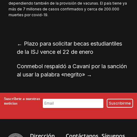
dependiendo también de la provisión de vacunas. El país tiene ya
más de 7 millones de casos confirmados y cerca de 200.000
muertes por covid-19.
←
Plazo para solicitar becas estudiantiles
de la ISJ vence el 22 de enero
Conmebol respaldó a Cavani por la sanción
al usar la palabra «negrito»
→
Suscríbete a nuestras
noticias
Dirección
Contáctanos
Síguenos