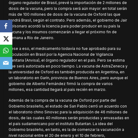
órgano regulador de Brasil, prevé la importación de 2 millones de
dosis de la vacuna, pero la compra será aún mayor: en total serán
más de 100 millones de dosis de la vacuna de Oxford las que
tendrá Brasil, según el contrato. Pero además, el gobierno de Jair
Bolsonaro acordó la licencia para poder producir en su país la
vacuna y los insumos comenzarán a llegar el próximo fin de
semana a Río de Janeiro.
Pese a eso, el medicamento todavía no fue aprobado para su
inoculación en Brasil por la Agencia Nacional de Vigilancia
Sanitaria (Anvisa), el órgano regulador en el país. Pero se estima
que será autorizada en poco tiempo. La vacuna de AstraZeneca y
la universidad de Oxford es también producida en Argentina, en
un laboratorio en Garín, provincia de Buenos Aires, pero aunque el
gobierno de Alberto Fernández firmó la compra de varios
millones, esa cantidad llegará al país recién en marzo.
Además de la compra de la vacuna de Oxford por parte del
Gobierno brasileño, el estado de San Pablo cerró un acuerdo con
el laboratorio chino Sinovac para la adquisición de 46 millones de
dosis, de las cuales 40 millones serán producidas y envasadas en
el país sudamericano por el instituto Butantan. La idea del
Gobierno brasileño, en tanto, es la de comenzar la vacunación a
nivel nacional entre el 20 de enero y el 10 de febrero,