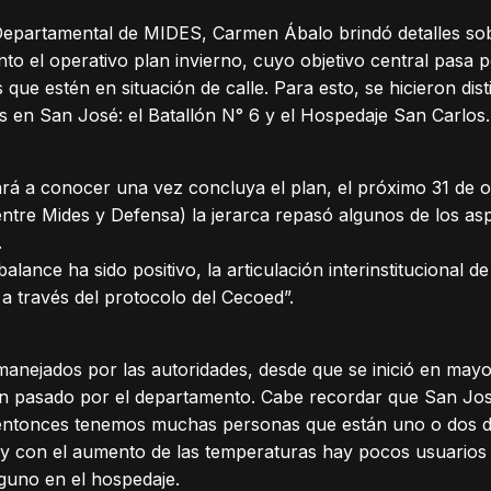
 Departamental de MIDES, Carmen Ábalo brindó detalles s
to el operativo plan invierno, cuyo objetivo central pasa p
ue estén en situación de calle. Para esto, se hicieron dis
 en San José: el Batallón N° 6 y el Hospedaje San Carlos.
 dará a conocer una vez concluya el plan, el próximo 31 de 
ntre Mides y Defensa) la jerarca repasó algunos de los asp
.
alance ha sido positivo, la articulación interinstitucional d
, a través del protocolo del Cecoed”.
nejados por las autoridades, desde que se inició en mayo
 pasado por el departamento. Cabe recordar que San Jos
“entonces tenemos muchas personas que están uno o dos d
 y con el aumento de las temperaturas hay pocos usuarios 
nguno en el hospedaje.