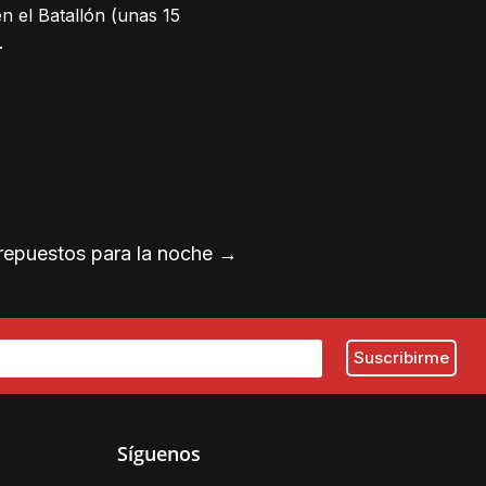
 el Batallón (unas 15
.
brepuestos para la noche
→
Síguenos