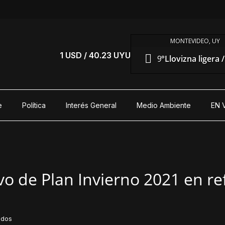
MONTEVIDEO, UY
1 USD / 40.23 UYU
9°
Llovizna ligera 
e
Política
Interés General
Medio Ambiente
EN 
vo de Plan Invierno 2021 en r
idos