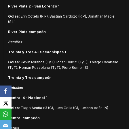
River Plate 2 – San Lorenzo 1
Goles:
Erin Cotelo (R.P), Bastian Cardozo (R.P), Jonathan Maciel
(S.L)
River Plate campeón
Semillas
Treinta y Tres 4 – Sacachispas 1
Goles:
Kevin Miranda (TyT), Iohan Berruti (TyT), Thiago Caraballo
(TyT), Hernán Pezzolano (TyT), Piero Berriel (S)
Treinta y Tres campeón
Cebollas
Central 4 – Nacional 1
Goles:
Tiago Acuña x3 (C), Luca Colla (C), Luciano Adán (N)
Central campeón
Babys