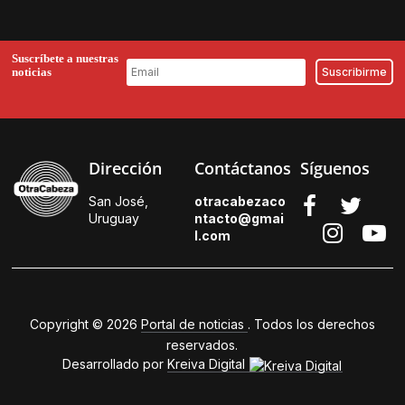
Suscríbete a nuestras
noticias
Dirección
Contáctanos
Síguenos
San José,
otracabezaco
Uruguay
ntacto@gmai
l.
com
Copyright © 2026
Portal de noticias
. Todos los derechos
reservados.
Desarrollado por
Kreiva Digital