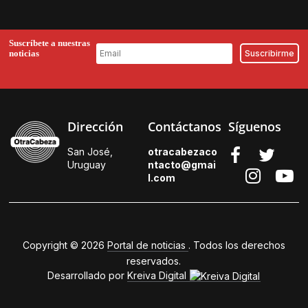
Suscríbete a nuestras
noticias
Dirección
Contáctanos
Síguenos
San José,
otracabezaco
Uruguay
ntacto@gmai
l.
com
Copyright © 2026
Portal de noticias
. Todos los derechos
reservados.
Desarrollado por
Kreiva Digital