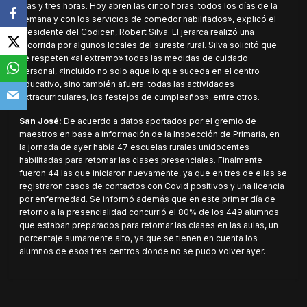
días y tres horas. Hoy abren las cinco horas, todos los días de la
semana y con los servicios de comedor habilitados», explicó el
presidente del Codicen, Robert Silva. El jerarca realizó una
recorrida por algunos locales del sureste rural. Silva solicitó que
se respeten «al extremo» todas las medidas de cuidado
personal, «incluido no solo aquello que suceda en el centro
educativo, sino también afuera: todas las actividades
extracurriculares, los festejos de cumpleaños», entre otros.
San José:
De acuerdo a datos aportados por el gremio de
maestros en base a información de la Inspección de Primaria, en
la jornada de ayer había 47 escuelas rurales unidocentes
habilitadas para retomar las clases presenciales. Finalmente
fueron 44 las que iniciaron nuevamente, ya que en tres de ellas se
registraron casos de contactos con Covid positivos y una licencia
por enfermedad. Se informó además que en este primer día de
retorno a la presencialidad concurrió el 80% de los 449 alumnos
que estaban preparados para retomar las clases en las aulas, un
porcentaje sumamente alto, ya que se tienen en cuenta los
alumnos de esos tres centros donde no se pudo volver ayer.