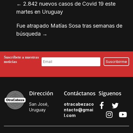
←
2.842 nuevos casos de Covid 19 este
martes en Uruguay
Fue atrapado Matías Sosa tras semanas de
búsqueda
→
Suscríbete a nuestras
noticias
Dirección
Contáctanos
Síguenos
San José,
otracabezaco
Uruguay
ntacto@gmai
l.
com