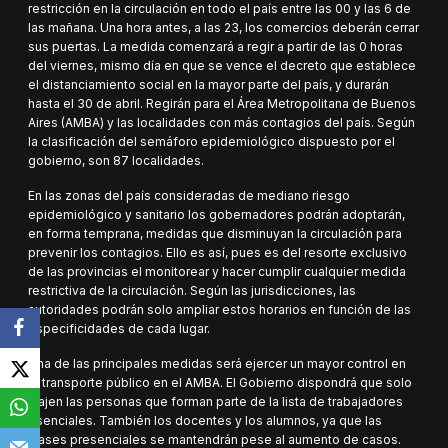
restricción en la circulación en todo el país entre las 00 y las 6 de
las mañana. Una hora antes, a las 23, los comercios deberán cerrar
sus puertas. La medida comenzará a regir a partir de las 0 horas
del viernes, mismo día en que se vence el decreto que establece
el distanciamiento social en la mayor parte del país, y durarán
hasta el 30 de abril. Regirán para el Área Metropolitana de Buenos
Aires (AMBA) y las localidades con más contagios del país. Según
la clasificación del semáforo epidemiológico dispuesto por el
gobierno, son 87 localidades.
En las zonas del país consideradas de mediano riesgo
epidemiológico y sanitario los gobernadores podrán adoptarán,
en forma temprana, medidas que disminuyan la circulación para
prevenir los contagios. Ello es así, pues es del resorte exclusivo
de las provincias el monitorear y hacer cumplir cualquier medida
restrictiva de la circulación. Según las jurisdicciones, las
autoridades podrán solo ampliar estos horarios en función de las
especificidades de cada lugar.
Una de las principales medidas será ejercer un mayor control en
el transporte público en el AMBA. El Gobierno dispondrá que solo
viajen las personas que forman parte de la lista de trabajadores
esenciales. También los docentes y los alumnos, ya que las
clases presenciales se mantendrán pese al aumento de casos.