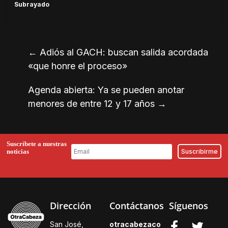
Subrayado
←
Adiós al GACH: buscan salida acordada
«que honre el proceso»
Agenda abierta: Ya se pueden anotar
menores de entre 12 y 17 años
→
Suscríbete a nuestras
noticias
Dirección
Contáctanos
Síguenos
San José,
otracabezaco