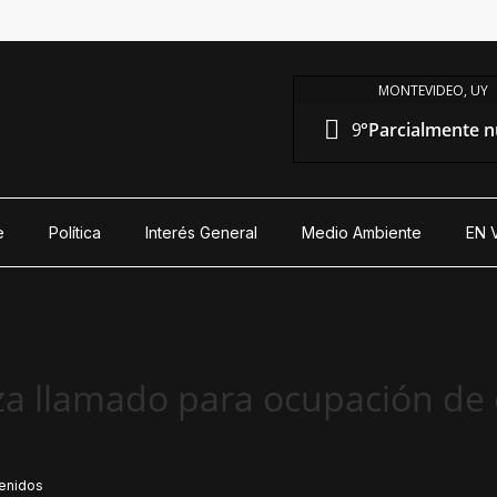
MONTEVIDEO, UY
9°
Parcialmente 
e
Política
Interés General
Medio Ambiente
EN 
za llamado para ocupación de 
enidos