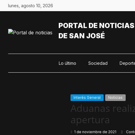
Saltar
lunes, agosto 10, 2026
al
contenido
PORTAL DE NOTICIAS
DE SAN JOSÉ
Lo último
Sociedad
Deport
Interés General
Noticias
Aduanas reali
apertura
1 de noviembre de 2021
Cont