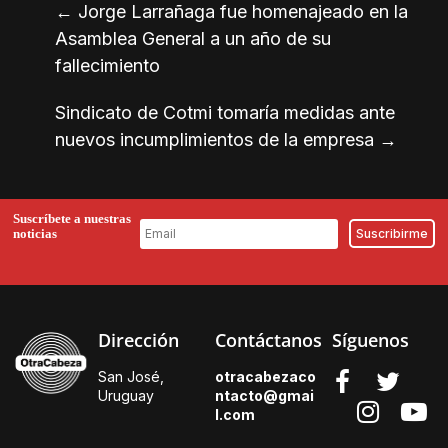
←
Jorge Larrañaga fue homenajeado en la
Asamblea General a un año de su
fallecimiento
Sindicato de Cotmi tomaría medidas ante
nuevos incumplimientos de la empresa
→
Suscríbete a nuestras
noticias
Dirección
Contáctanos
Síguenos
San José,
otracabezaco
Uruguay
ntacto@gmai
l.
com