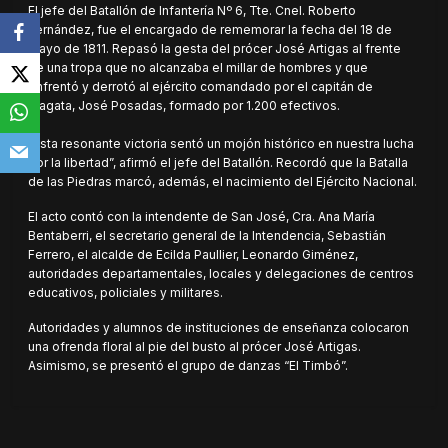
El jefe del Batallón de Infantería Nº 6, Tte. Cnel. Roberto
Fernández, fue el encargado de rememorar la fecha del 18 de
mayo de 1811. Repasó la gesta del prócer José Artigas al frente
de una tropa que no alcanzaba el millar de hombres y que
enfrentó y derrotó al ejército comandado por el capitán de
Fragata, José Posadas, formado por 1.200 efectivos.
“Esta resonante victoria sentó un mojón histórico en nuestra lucha
por la libertad”, afirmó el jefe del Batallón. Recordó que la Batalla
de las Piedras marcó, además, el nacimiento del Ejército Nacional.
El acto contó con la intendente de San José, Cra. Ana María
Bentaberri, el secretario general de la Intendencia, Sebastián
Ferrero, el alcalde de Ecilda Paullier, Leonardo Giménez,
autoridades departamentales, locales y delegaciones de centros
educativos, policiales y militares.
Autoridades y alumnos de instituciones de enseñanza colocaron
una ofrenda floral al pie del busto al prócer José Artigas.
Asimismo, se presentó el grupo de danzas “El Timbó”.