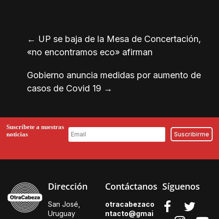
←
UP se baja de la Mesa de Concertación,
«no encontramos eco» afirman
Gobierno anuncia medidas por aumento de
casos de Covid 19
→
Suscríbete a nuestras
noticias
Dirección
Contáctanos
Síguenos
San José,
otracabezaco
Uruguay
ntacto@gmai