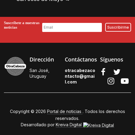
Suscríbete a nuestras
noticias
Dirección
Contáctanos
Síguenos
San José,
otracabezaco
Uruguay
ntacto@gmai
l.
com
Copyright © 2026
Portal de noticias
. Todos los derechos
reservados.
Desarrollado por
Kreiva Digital