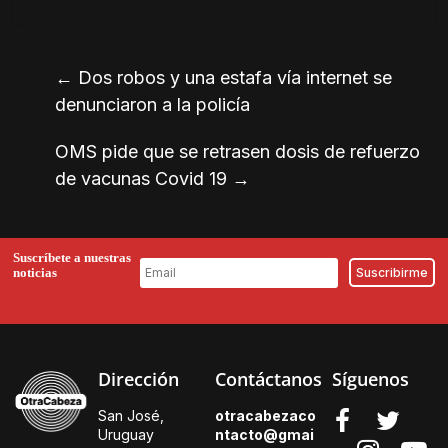
←
Dos robos y una estafa vía internet se
denunciaron a la policía
OMS pide que se retrasen dosis de refuerzo
de vacunas Covid 19
→
Suscríbete a nuestras
noticias
Dirección
Contáctanos
Síguenos
San José,
otracabezaco
Uruguay
ntacto@gmai