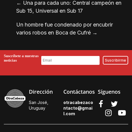
←
Una para cada uno: Central campeón en
Sub 15, Universal en Sub 17
Un hombre fue condenado por encubrir
varios robos en Boca de Cufré
→
Suscríbete a nuestras
noticias
Dirección
Contáctanos
Síguenos
San José,
otracabezaco
Uruguay
ntacto@gmai
l.
com