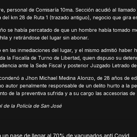
re, personal de Comisaría 10ma. Sección acudió al llamado 
a del km 28 de Ruta 1 (trazado antiguo), negocio que gira
dueño se había percatado de que un hombre había tomado me
la y retirándose del lugar sin abonar.
icó en las inmediaciones del lugar, y el mismo admitió haber
rada la Fiscalía de Turno de Libertad, quien dispuso su dete
udiencia ante la Sede Fiscal y posterior Juzgado Letrado d
e condenó a Jhon Michael Medina Alonzo, de 28 años de e
o autor penalmente responsable de un delito hurto a la p
nto de la preventiva sufrida y a su cargo las accesorias de r
l de la Policía de San José
un pase de llegar al 70% de vacunados anti Covid