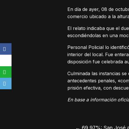
En día de ayer, 08 de octub
comercio ubicado a la altur
El relato indicaba que el 
escondiéndolas en una mochi
Personal Policial lo identif
interior del local. Fue ente
disposición fue celebrada a
Culminada las instancias s
antecedentes penales, «com
prisión efectiva, con descue
En base a información oficia
←
69,97%: San José a 