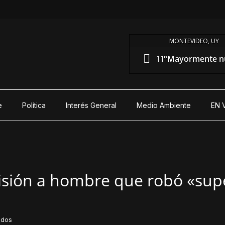
MONTEVIDEO, UY
11°
Mayormente n
e
Política
Interés General
Medio Ambiente
EN 
isión a hombre que robó «sup
idos