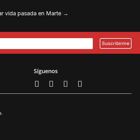
ar vida pasada en Marte
→
Síguenos
s.