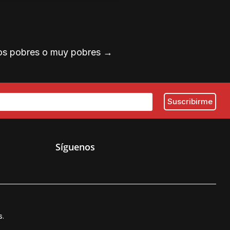
dos pobres o muy pobres
→
Síguenos
s.