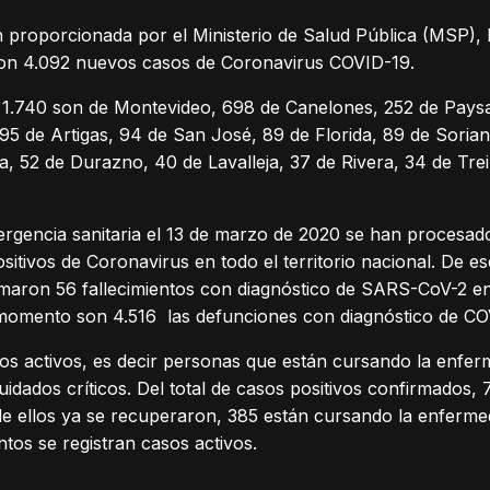
 proporcionada por el Ministerio de Salud Pública (MSP), 
aron 4.092 nuevos casos de Coronavirus COVID-19.
 1.740 son de Montevideo, 698 de Canelones, 252 de Paysa
 95 de Artigas, 94 de San José, 89 de Florida, 89 de Sori
, 52 de Durazno, 40 de Lavalleja, 37 de Rivera, 34 de Trei
rgencia sanitaria el 13 de marzo de 2020 se han procesado
itivos de Coronavirus en todo el territorio nacional. De es
maron 56 fallecimientos con diagnóstico de SARS-CoV-2 en
el momento son 4.516 las defunciones con diagnóstico de C
s activos, es decir personas que están cursando la enferm
idados críticos. Del total de casos positivos confirmados
de ellos ya se recuperaron, 385 están cursando la enfermed
tos se registran casos activos.