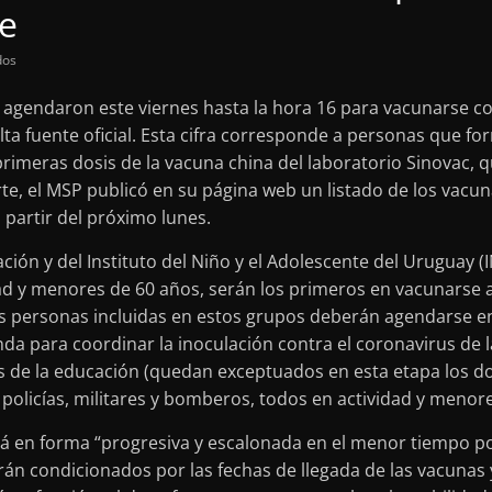
e
dos
agendaron este viernes hasta la hora 16 para vacunarse con
ta fuente oficial. Esta cifra corresponde a personas que f
 primeras dosis de la vacuna china del laboratorio Sinovac, q
rte, el MSP publicó en su página web un listado de los vacu
a partir del próximo lunes.
ión y del Instituto del Niño y el Adolescente del Uruguay (IN
d y menores de 60 años, serán los primeros en vacunarse a p
as personas incluidas en estos grupos deberán agendarse en
enda para coordinar la inoculación contra el coronavirus de
es de la educación (quedan exceptuados en esta etapa los d
U, policías, militares y bomberos, todos en actividad y menor
rá en forma “progresiva y escalonada en el menor tiempo po
rán condicionados por las fechas de llegada de las vacunas 