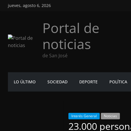
Saltar
jueves, agosto 6, 2026
al
contenido
Portal de
noticias
de San José
LO ÚLTIMO
SOCIEDAD
DEPORTE
POLÍTICA
Interés General
Noticias
23.000 persona