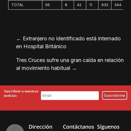
TOTAL
56
8
42
11
632
344
←
Extranjero no identificado está internado
en Hospital Británico
Tres Cruces sufre una gran caída en relación
al movimiento habitual
→
Suscríbete a nuestras
noticias
Dirección
Contáctanos
Síguenos