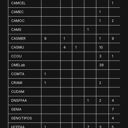
CAMCEL
1
CAMEC
1
CAMOC
1
2
CAMS
1
CASMER
6
1
1
9
CASMU
4
1
10
CCOU
3
1
CMELab
39
COMTA
1
CRAMI
1
2
CUDAM
DNSFFAA
1
2
4
GENIA
7
GENOTIPOS
4
HCFFAA
1
7
3
5