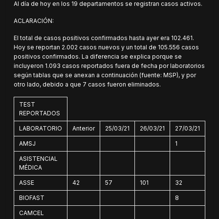
Al día de hoy en los 19 departamentos se registran casos activos.
ACLARACIÓN:
El total de casos positivos confirmados hasta ayer era 102.461.
Hoy se reportan 2.002 casos nuevos y un total de 105.556 casos
positivos confirmados. La diferencia se explica porque se
incluyeron 1.093 casos reportados fuera de fecha por laboratorios
según tablas que se anexan a continuación (fuente: MSP), y por
otro lado, debido a que 7 casos fueron eliminados.
TEST
REPORTADOS
LABORATORIO
Anterior
25/03/21
26/03/21
27/03/21
28
AMSJ
1
ASISTENCIAL
MÉDICA
ASSE
42
57
101
32
24
BIOFAST
8
2
CAMCEL