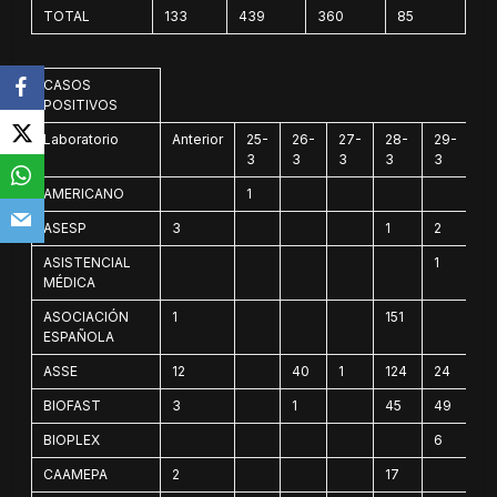
TOTAL
133
439
360
85
11
CASOS
POSITIVOS
Laboratorio
Anterior
25-
26-
27-
28-
29-
3
3
3
3
3
AMERICANO
1
ASESP
3
1
2
ASISTENCIAL
1
MÉDICA
ASOCIACIÓN
1
151
ESPAÑOLA
ASSE
12
40
1
124
24
BIOFAST
3
1
45
49
BIOPLEX
6
CAAMEPA
2
17