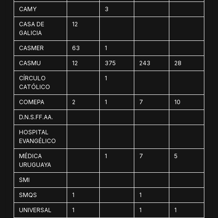
CAMY
3
CASA DE
12
GALICIA
CASMER
63
1
CASMU
12
375
243
28
20
CÍRCULO
1
2
CATÓLICO
COMEPA
2
1
7
10
30
D.N.S.FF.AA.
HOSPITAL
EVANGÉLICO
MÉDICA
1
7
5
37
URUGUAYA
SMI
SMQS
1
1
1
UNIVERSAL
1
1
1
1