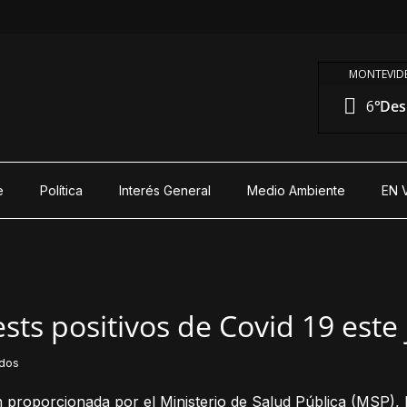
MONTEVIDE
6°
Des
e
Política
Interés General
Medio Ambiente
EN 
ests positivos de Covid 19 este
idos
 proporcionada por el Ministerio de Salud Pública (MSP), 