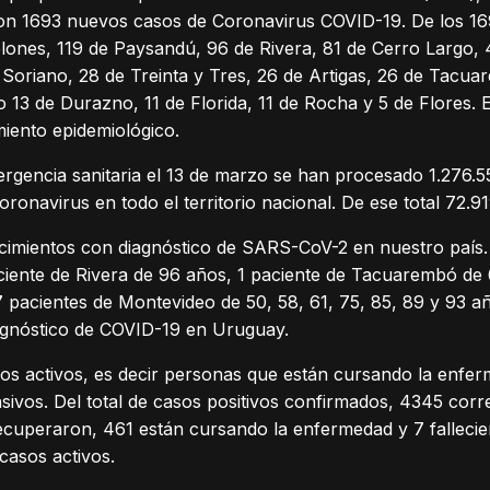
taron 1693 nuevos casos de Coronavirus COVID-19. De los 
ones, 119 de Paysandú, 96 de Rivera, 81 de Cerro Largo, 
e Soriano, 28 de Treinta y Tres, 26 de Artigas, 26 de Tacu
 13 de Durazno, 11 de Florida, 11 de Rocha y 5 de Flores. 
guimiento epidemiológico.
rgencia sanitaria el 13 de marzo se han procesado 1.276.55
oronavirus en todo el territorio nacional. De ese total 72
cimientos con diagnóstico de SARS-CoV-2 en nuestro país. 
ciente de Rivera de 96 años, 1 paciente de Tacuarembó de 
7 pacientes de Montevideo de 50, 58, 61, 75, 85, 89 y 93 
agnóstico de COVID-19 en Uruguay.
s activos, es decir personas que están cursando la enferm
sivos. Del total de casos positivos confirmados, 4345 cor
recuperaron, 461 están cursando la enfermedad y 7 fallecier
casos activos.