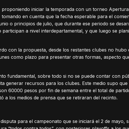
o proponiendo iniciar la temporada con un torneo Apertur
 tomando en cuenta que la fecha esperable para el comien
unio o principios de julio, que durante ese periodo se desarr
 participan a nivel interdepartamental, y que luego se plani
rdo con la propuesta, desde los restantes clubes no hubo
lunes como plazo para presentar otras formas, aspecto q
to fundamental, sobre todo si no se puede contar con públ
mita generar recursos para los clubes. Este medio supo que
r son 60000 pesos por fin de semana entre el total de parti
itó a los medios de prensa que se retiraran del recinto.
 disputa para el campeonato que se iniciará el 2 de mayo, s
a “todos contra todos”, con posteriores playoffs a los que