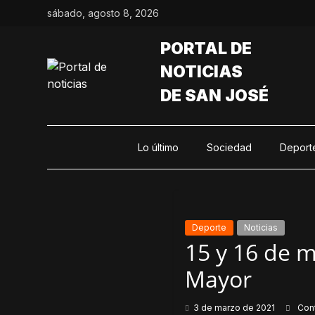
Saltar
sábado, agosto 8, 2026
al
contenido
PORTAL DE
NOTICIAS
DE SAN JOSÉ
Lo último
Sociedad
Deport
Deporte
Noticias
15 y 16 de m
Mayor
3 de marzo de 2021
Con