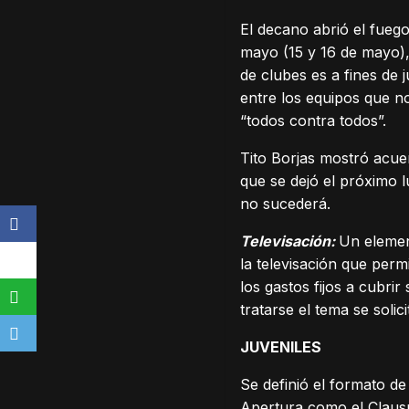
El decano abrió el fueg
mayo (15 y 16 de mayo),
de clubes es a fines de j
entre los equipos que no
“todos contra todos”.
Tito Borjas mostró acue
que se dejó el próximo 
no sucederá.
Televisación:
Un elemen
la televisación que per
los gastos fijos a cubri
tratarse el tema se solic
JUVENILES
Se definió el formato de
Apertura como el Clausur